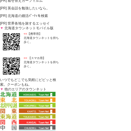
[PR]
着せ替えカーフィルム
[PR]
英会話を勉強したいなら。
[PR]
北海道の婚活ﾊﾟｰﾃｨを検索
[PR]
世界各地を旅するエッセイ
▼
北海道タウンネットモバイル版
<<
【携帯用】
北海道タウンネットを持ち
歩く。
<<
【スマホ用】
北海道タウンネットを持ち
歩く。
いつでもどこでも気軽にピピッと検
索。クーポンもね。
▼
他のエリアのタウンネット