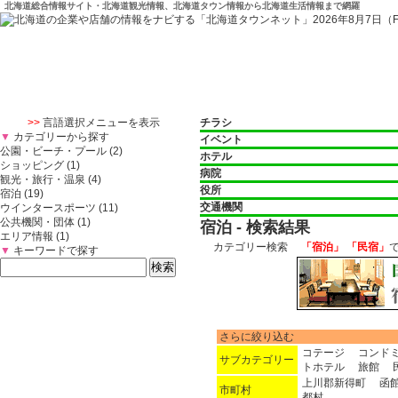
北海道総合情報サイト・北海道観光情報、北海道タウン情報から北海道生活情報まで網羅
>>
言語選択メニューを表示
チラシ
▼
カテゴリーから探す
イベント
公園・ビーチ・プール (2)
ホテル
ショッピング (1)
病院
観光・旅行・温泉 (4)
役所
宿泊 (19)
交通機関
ウインタースポーツ (11)
公共機関・団体 (1)
宿泊 - 検索結果
エリア情報 (1)
カテゴリー検索
「宿泊」 「民宿」
▼
キーワードで探す
さらに絞り込む
コテージ
コンド
サブカテゴリー
トホテル
旅館
上川郡新得町
函
市町村
都村