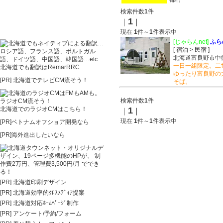
検索件数
1
件
1
｜
｜
現在
1
件～
1
件表示中
[じゃらんnet]
ふら
[ 宿泊 > 民宿 ]
北海道富良野市中
一日一組限定。二
北海道でも翻訳はRemarRRC
ゆったり富良野の
[PR]
北海道でテレビCM流そう！
そば。
検索件数
1
件
北海道でのラジオCMはこちら！
1
｜
｜
現在
1
件～
1
件表示中
[PR]ベトナムオフショア開発なら
[PR]海外進出したいなら
[PR]
北海道印刷デザイン
[PR]
北海道効率的ｸﾛｽﾒﾃﾞｨｱ提案
[PR]
北海道対応ﾎｰﾑﾍﾟｰｼﾞ制作
[PR]
アンケート/予約/フォーム