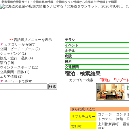
北海道総合情報サイト・北海道観光情報、北海道タウン情報から北海道生活情報まで網羅
>>
言語選択メニューを表示
チラシ
▼
カテゴリーから探す
イベント
公園・ビーチ・プール (2)
ホテル
ショッピング (1)
病院
観光・旅行・温泉 (4)
役所
宿泊 (19)
交通機関
ウインタースポーツ (11)
公共機関・団体 (1)
宿泊 - 検索結果
エリア情報 (1)
カテゴリー検索
「宿泊」 「リゾー
▼
キーワードで探す
さらに絞り込む
コテージ
コンド
サブカテゴリー
トホテル
旅館
上川郡新得町
函
市町村
都村