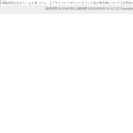
|
|
|
|
掲載内容がおかしいなと思ったら…
プライバシーポリシー
リンク及び著作権について
お問合
処理時間 [0.20842秒] 記載時間 [2026/08/08 19:12:32]
Copyrigh