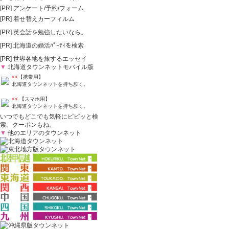
[PR]
アンケート/予約/フォーム
[PR]
着せ替えカーフィルム
[PR]
英会話を勉強したいなら。
[PR]
北海道の婚活ﾊﾟｰﾃｨを検索
[PR]
世界各地を旅するエッセイ
▼
北海道タウンネットモバイル版
<<
【携帯用】
北海道タウンネットを持ち歩く。
<<
【スマホ用】
北海道タウンネットを持ち歩く。
いつでもどこでも気軽にピピッと検
索。クーポンもね。
▼
他のエリアのタウンネット