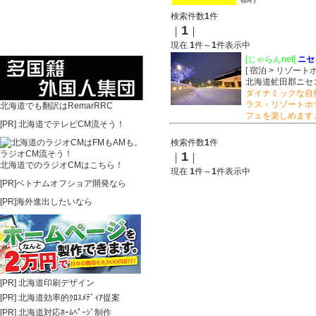
検索件数
1
件
1
｜
｜
現在
1
件～
1
件表示中
[じゃらんnet]
ニセ
[ 宿泊 > リゾート
北海道虻田郡ニセコ
ダイナミックな自
ラス・リゾートホ
北海道でも翻訳はRemarRRC
フェを楽しめます
[PR]
北海道でテレビCM流そう！
検索件数
1
件
1
｜
｜
北海道でのラジオCMはこちら！
現在
1
件～
1
件表示中
[PR]ベトナムオフショア開発なら
[PR]海外進出したいなら
[PR]
北海道印刷デザイン
[PR]
北海道効率的ｸﾛｽﾒﾃﾞｨｱ提案
[PR]
北海道対応ﾎｰﾑﾍﾟｰｼﾞ制作