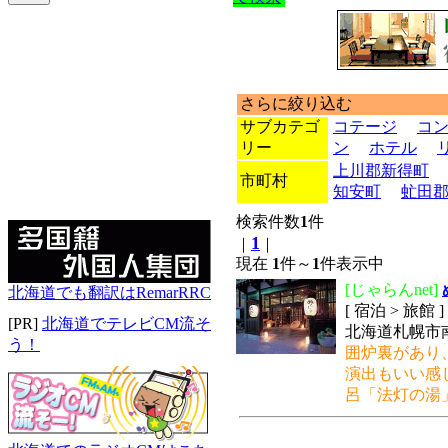
さらに絞り込む
サブカテゴ
コテージ
コ
リー
ン
ホテル
上川郡新得町
市町村
知安町
虻田
検索件数
1
件
1
｜
｜
現在
1
件～
1
件表示中
[じゃらんnet]
北海道でも翻訳はRemarRRC
[ 宿泊 > 旅館
[PR]
北海道でテレビCM流そ
北海道札幌市南
う！
囲炉裏があり
演出もいい感
呂「法灯の湯