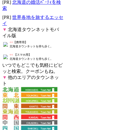
[PR]
北海道の婚活ﾊﾟｰﾃｨを検
索
[PR]
世界各地を旅するエッセ
イ
▼
北海道タウンネットモバ
イル版
<<
【携帯用】
北海道タウンネットを持ち歩く。
<<
【スマホ用】
北海道タウンネットを持ち歩く。
いつでもどこでも気軽にピピ
ッと検索。クーポンもね。
▼
他のエリアのタウンネッ
ト