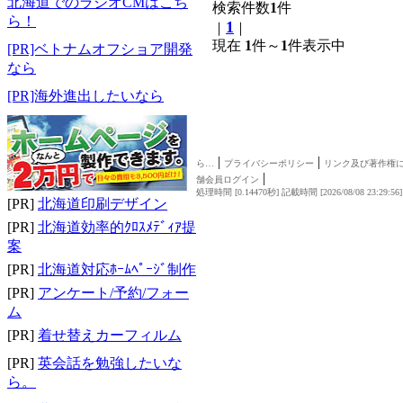
北海道でのラジオCMはこち
検索件数
1
件
ら！
1
｜
｜
現在
1
件～
1
件表示中
[PR]ベトナムオフショア開発
なら
[PR]海外進出したいなら
|
|
ら…
プライバシーポリシー
リンク及び著作権
|
舗会員ログイン
処理時間 [0.14470秒] 記載時間 [2026/08/08 23:29:56
[PR]
北海道印刷デザイン
[PR]
北海道効率的ｸﾛｽﾒﾃﾞｨｱ提
案
[PR]
北海道対応ﾎｰﾑﾍﾟｰｼﾞ制作
[PR]
アンケート/予約/フォー
ム
[PR]
着せ替えカーフィルム
[PR]
英会話を勉強したいな
ら。