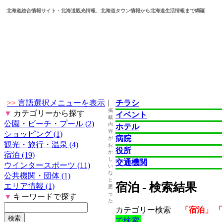
北海道総合情報サイト・北海道観光情報、北海道タウン情報から北海道生活情報まで網羅
|
>>
言語選択メニューを表示
チラシ
掲
▼
カテゴリーから探す
イベント
載
公園・ビーチ・プール (2)
内
ホテル
容
ショッピング (1)
病院
が
観光・旅行・温泉 (4)
お
役所
か
宿泊 (19)
し
交通機関
ウインタースポーツ (11)
い
な
公共機関・団体 (1)
と
宿泊 - 検索結果
エリア情報 (1)
思
っ
▼
キーワードで探す
た
カテゴリー検索
「宿泊」 
で検索