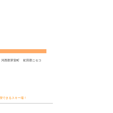
果
河西郡芽室町
虻田郡ニセコ
喫できるスキー場！