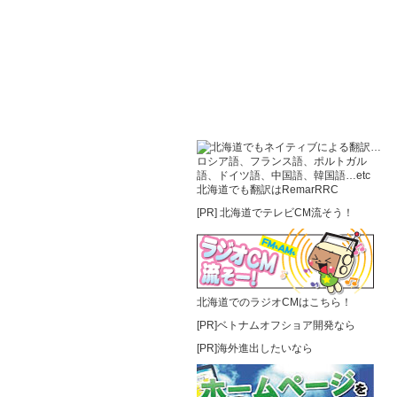
北海道でも翻訳はRemarRRC
[PR]
北海道でテレビCM流そう！
北海道でのラジオCMはこちら！
[PR]ベトナムオフショア開発なら
[PR]海外進出したいなら