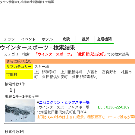
タウン情報から北海道生活情報まで網羅
チラシ
イベント
ホテル
病院
役所
交通機関
ウインタースポーツ - 検索結果
カテゴリー検索
「ウインタースポーツ」 「虻田郡倶知安町」
での検索結
さらに絞り込む
サブカテゴリー
スキー場
上川郡和寒町
上川郡新得町
夕張市
富良野市
札幌市
市町村
町
虻田郡倶知安町
虻田郡留寿都村
検索件数
1
件
1
｜
｜
現在
1
件～
1
件表示中
■
ニセコグラン・ヒラフスキー場
[ ウインタースポーツ > スキー場 ]
TEL；0136-22-0109
北海道虻田郡倶知安町山田204
山頂からの眺めはまさに絶景。種類豊富なコースで誰もが満
検索件数
1
件