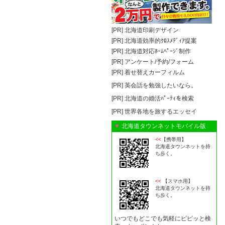
[PR]
北海道印刷デザイン
[PR]
北海道効率的ｸﾛｽﾒﾃﾞｨｱ提案
[PR]
北海道対応ﾎｰﾑﾍﾟｰｼﾞ制作
[PR]
アンケート/予約/フォーム
[PR]
着せ替えカーフィルム
[PR]
英会話を勉強したいなら。
[PR]
北海道の婚活ﾊﾟｰﾃｨを検索
[PR]
世界各地を旅するエッセイ
▼
北海道タウンネットモバイル版
<<
【携帯用】
北海道タウンネットを持
ち歩く。
<<
【スマホ用】
北海道タウンネットを持
ち歩く。
いつでもどこでも気軽にピピッと検