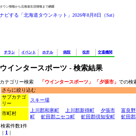
タウン情報から北海道生活情報まで網羅
チラシ
イベント
ホテル
病院
役所
交通機関
ウインタースポーツ - 検索結果
カテゴリー検索
「ウインタースポーツ」 「夕張市」
での
さらに絞り込む
サブカテゴ
スキー場
リー
上川郡和寒町
上川郡新得町
夕張市
富良野
市町村
町
虻田郡ニセコ町
虻田郡倶知安町
虻田郡
検索件数
1
件
1
｜
｜