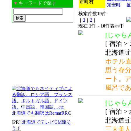
市町村
▼
キーワードで探す
知安町
検索件数
19
件
1
2
｜
｜
｜
現在
1
件～
10
件表示中
[じゃらん
[ 宿泊 
北海道
ホテル直
思う存
ート。
風呂で
[じゃらん
[ 宿泊 
北海道でも翻訳はRemarRRC
北海道虻
[PR]
北海道でテレビCM流そ
三大美
う！