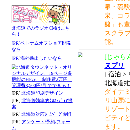
泉・硫
泉、コ
酸」も
北海道でのラジオCMはこち
スクラ
ら！
能。
[PR]ベトナムオフショア開発
なら
[じゃらん
[PR]海外進出したいなら
ヌプリ
[ 宿泊 
北海道虻
ダイナ
[PR]
北海道印刷デザイン
リ山麓
[PR]
北海道効率的ｸﾛｽﾒﾃﾞｨｱ提
案
リゾー
[PR]
北海道対応ﾎｰﾑﾍﾟｰｼﾞ制作
ビティ
[PR]
アンケート/予約/フォー
ます。
ム