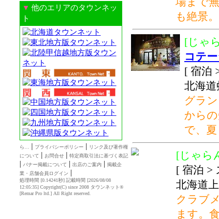
場まで無
▼
他のエリアのタウンネッ
も絶景。
ト
[じゃら
コテー
[ 宿泊
北海道
グラン
からの
で、夏
|
|
ら…
プライバシーポリシー
リンク及び著作権
[じゃらん
|
|
について
お問合せ
特定商取引法に基づく表記
|
|
|
バナー掲載について
出店のご案内
掲載企
[ 宿泊 
|
業・店舗会員ログイン
処理時間 [0.14241秒] 記載時間 [2026/08/08
北海道上
12:05:35]
Copyright(C) since 2008
タウンネット®
[
Remar Pro ltd.
] All Right reserved.
クラブ
ます。