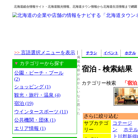
北海道総合情報サイト・北海道観光情報、北海道タウン情報から北海道生活情報まで網羅
|
>>
言語選択メニューを表示
チラシ
イベント
ホテル
掲
載
▼
カテゴリーから探す
内
宿泊 - 検索結果
容
公園・ビーチ・プール
が
(2)
お
カテゴリー検索
「宿泊
か
ショッピング (1)
し
い
観光・旅行・温泉 (4)
な
と
宿泊 (19)
思
っ
ウインタースポーツ (11)
た
さらに絞り込む
公共機関・団体 (1)
サブカテゴ
コテージ
エリア情報 (1)
リー
ン
ホテ
上川郡新得