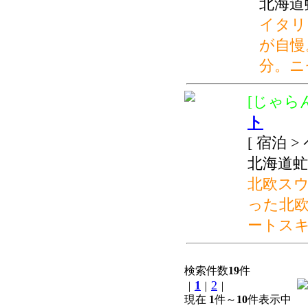
北海道
イタリ
が自慢
分。ニ
[じゃらん
ト
[ 宿泊 
北海道虻
北欧ス
った北
ートス
検索件数
19
件
1
2
｜
｜
｜
現在
1
件～
10
件表示中