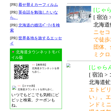
[PR]
着せ替えカーフィルム
[じゃら
[PR]
英会話を勉強したいな
[ 宿泊
ら。
北海道
[PR]
北海道の婚活ﾊﾟｰﾃｨを検
索
ニセコ
[PR]
世界各地を旅するエッセ
で徒歩
イ
団体、
▼
北海道タウンネットモバ
ミクロ
イル版
<<
【携帯用】
[じゃらんn
北海道タウンネットを持
ち歩く。
[ 宿泊 
北海道虻
<<
【スマホ用】
エトピ
北海道タウンネットを持ち歩く。
いつでもどこでも気軽にピ
い」。
ピッと検索。クーポンも
ンドミ
ね。