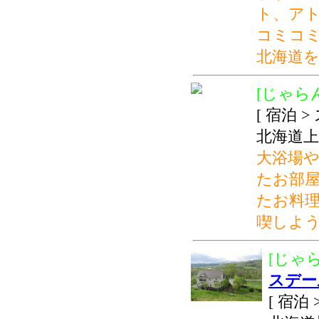
ト、ア
コミコ
北海道
[じゃらん
[ 宿泊 
北海道上
大浴場
たお部
たお料
喫しよう
[じゃら
スデー
[ 宿泊